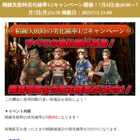
精錬失敗時劣化確率1/2キャンペーン開催！7月4日(金)0:00～7
月7日(月)23:59 掲載日：2025/7/3 21:00
この機会に使用回数の多い装備品を強化しよう！
▼イベント内容
精錬失敗時の劣化確率が
2分の1
になります！
各種鉱石を使ったときの精錬値減少の発生確率が2分の1になります。