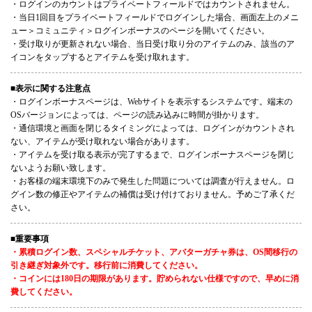
・ログインのカウントはプライベートフィールドではカウントされません。
・当日1回目をプライベートフィールドでログインした場合、画面左上のメニ
ュー＞コミュニティ＞ログインボーナスのページを開いてください。
・受け取りが更新されない場合、当日受け取り分のアイテムのみ、該当のア
イコンをタップするとアイテムを受け取れます。
■表示に関する注意点
・ログインボーナスページは、Webサイトを表示するシステムです。端末の
OSバージョンによっては、ページの読み込みに時間が掛かります。
・通信環境と画面を閉じるタイミングによっては、ログインがカウントされ
ない、アイテムが受け取れない場合があります。
・アイテムを受け取る表示が完了するまで、ログインボーナスページを閉じ
ないようお願い致します。
・お客様の端末環境下のみで発生した問題については調査が行えません。ロ
グイン数の修正やアイテムの補償は受け付けておりません。予めご了承くだ
さい。
■重要事項
・累積ログイン数、スペシャルチケット、アバターガチャ券は、OS間移行の
引き継ぎ対象外です。移行前に消費してください。
・コインには180日の期限があります。貯められない仕様ですので、早めに消
費してください。