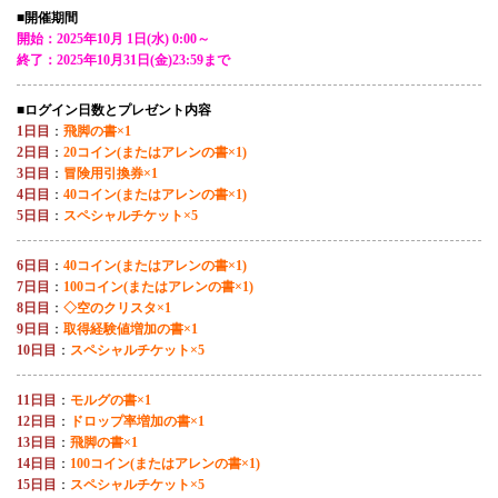
■開催期間
開始：2025年10月 1日(水) 0:00～
終了：2025年10月31日(金)23:59まで
■ログイン日数とプレゼント内容
1日目
：
飛脚の書×1
2日目
：
20コイン(またはアレンの書×1)
3日目
：
冒険用引換券×1
4日目
：
40コイン(またはアレンの書×1)
5日目
：
スペシャルチケット×5
6日目
：
40コイン(またはアレンの書×1)
7日目
：
100コイン(またはアレンの書×1)
8日目
：
◇空のクリスタ×1
9日目
：
取得経験値増加の書×1
10日目
：
スペシャルチケット×5
11日目
：
モルグの書×1
12日目
：
ドロップ率増加の書×1
13日目
：
飛脚の書×1
14日目
：
100コイン(またはアレンの書×1)
15日目
：
スペシャルチケット×5