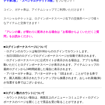
チャ券2枚」「スペシャルチケット50枚」
をプレゼント！
コイン、ガチャ券は、アイテムショップでご利用いただけます！
スペシャルチケットは、ログインボーナスページ右下の交換所ページで様々
なアイテムと交換できます！
「アレンの書」が替わりに配布される場合は「お客様からよくいただくご質
問」をお読みください。
■ログインボーナスページについて
・ログインのカウントは毎日0:00からのログインでカウントします。
・当日1回目のログインでログインボーナスページが自動で表示されます。
・ログインボーナスページに公式サイトが表示される場合は、アプリを再起
動いただくとログインボーナスページが表示されます。アイテムショップの
最終ログインから24時間経過した場合に表示されます。
・アバターガチャ券は、アバターガチャを「1回まわす」ことができる券で
す。購入画面に表示されたラインナップから抽選されます。おしゃれ装備(体)
が当選する券ではございません。
■ログイン数のカウントについて
・カウントされない場合は、画面左上のメニュー＞コミュニティ＞ログイン
ボーナスのページを開くことで景品を受け取ることができます。