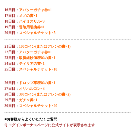
16日目
：
アバターガチャ券×1
17日目
：
メノの書×1
18日目
：
ハイミスリル×3
19日目
：
冒険用引換券×1
20日目
：
スペシャルチケット×5
21日目
：
100コイン(またはアレンの書×1)
22日目
：
アバターガチャ券×1
23日目
：
取得経験値増加の書×1
24日目
：
ティリアの書×1
25日目
：
スペシャルチケット×10
26日目
：
ドロップ率増加の書×1
27日目
：
オリハルコン×3
28日目
：
300コイン(またはアレンの書×2)
29日目
：
ガチャ券×1
30日目
：
スペシャルチケット×20
■お客様からよくいただくご質問
Q.ログインボーナスページに公式サイトが表示されます