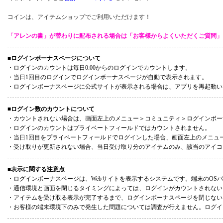
コインは、アイテムショップでご利用いただけます！
「アレンの書」が替わりに配布される場合は「お客様からよくいただくご質問」
■ログインボーナスページについて
・ログインのカウントは毎日0:00からのログインでカウントします。
・当日1回目のログインでログインボーナスページが自動で表示されます。
・ログインボーナスページに公式サイトが表示される場合は、アプリを再起動い
■ログイン数のカウントについて
・カウントされない場合は、画面左上のメニュー＞コミュニティ＞ログインボー
・ログインのカウントはプライベートフィールドではカウントされません。
・当日1回目をプライベートフィールドでログインした場合、画面左上のメニュ
・受け取りが更新されない場合、当日受け取り分のアイテムのみ、該当のアイコ
■表示に関する注意点
・ログインボーナスページは、Webサイトを表示するシステムです。端末のOS
・通信環境と画面を閉じるタイミングによっては、ログインがカウントされない
・アイテムを受け取る表示が完了するまで、ログインボーナスページを閉じない
・お客様の端末環境下のみで発生した問題については調査が行えません。ログイ