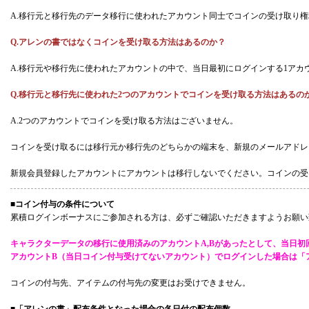
A.移行元と移行先のデータ移行に使われたアカウント同士でコインの受け取り
Q.アレンの書ではなくコインを受け取る方法はあるのか？
A.移行元や移行先に使われたアカウントの中で、当日最初にログインする1アカ
Q.移行元と移行先に使われた2つのアカウントでコインを受け取る方法はあるの
A.2つのアカウントでコインを受け取る方法はございません。
コインを受け取るには移行元か移行先のどちらかの端末を、新規のメールアドレ
新規会員登録したアカウントにアカウントは移行しないでください。コインの受
■コイン付与の条件について
累積ログインボーナスにご参加される方は、必ずご確認いただきますようお願い
キャラクターデータの移行に使用済みのアカウントA,Bがあったとして、当日初
アカウントB（当日コイン付与受けてないアカウント）でログインした場合は「
コインの付与先、アイテムの付与先の変更はお受けできません。