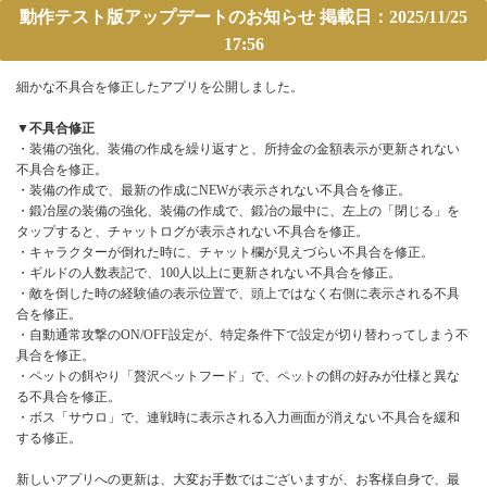
動作テスト版アップデートのお知らせ 掲載日：2025/11/25
17:56
細かな不具合を修正したアプリを公開しました。
▼不具合修正
・装備の強化、装備の作成を繰り返すと、所持金の金額表示が更新されない
不具合を修正。
・装備の作成で、最新の作成にNEWが表示されない不具合を修正。
・鍛冶屋の装備の強化、装備の作成で、鍛冶の最中に、左上の「閉じる」を
タップすると、チャットログが表示されない不具合を修正。
・キャラクターが倒れた時に、チャット欄が見えづらい不具合を修正。
・ギルドの人数表記で、100人以上に更新されない不具合を修正。
・敵を倒した時の経験値の表示位置で、頭上ではなく右側に表示される不具
合を修正。
・自動通常攻撃のON/OFF設定が、特定条件下で設定が切り替わってしまう不
具合を修正。
・ペットの餌やり「贅沢ペットフード」で、ペットの餌の好みが仕様と異な
る不具合を修正。
・ボス「サウロ」で、連戦時に表示される入力画面が消えない不具合を緩和
する修正。
新しいアプリへの更新は、大変お手数ではございますが、お客様自身で、最