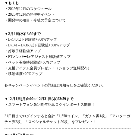
▼もくじ
・2025年12月のスケジュール
・2025年12月の開催中イベント
・開発中の項目・今後の予定について
▼2月4日(水)13:59まで
・Lv140以下経験値+700%アップ
・Lv141～Lv360以下経験値+500%アップ
・好敵手経験値アップ
・PTメンバーLvアジャスト経験値アップ
・ペット召喚時経験値+50%アップ
・支援アイテム全員プレゼント（ショップ無料配布）
・移動速度+20%アップ
各キャンペーンイベントの詳細はお知らせをご確認ください。
▼12月1日(月)0:00～12月31日(水)23:59まで
・スマートフォン版14周年記念ログインボーナス開催！
31日目までログインすると合計「1,550コイン」「ガチャ券1枚」「アバターガ
チャ券2枚」「スペシャルチケット50枚」をプレゼント！