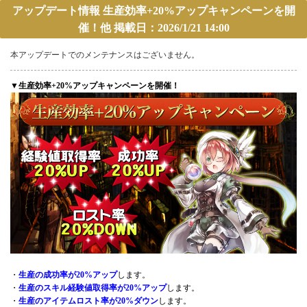
アップデート情報 生産効率+20%アップキャンペーンを開
催！他 掲載日：2026/1/21 14:00
本アップデートでのメンテナンスはございません。
▼生産効率+20%アップキャンペーンを開催！
・
生産の成功率が20%アップ
します。
・
生産のスキル経験値取得率が20%アップ
します。
・
生産のアイテムロスト率が20%ダウン
します。