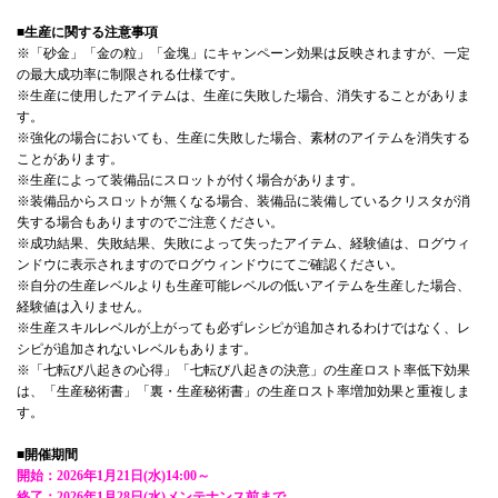
■生産に関する注意事項
※「砂金」「金の粒」「金塊」にキャンペーン効果は反映されますが、一定
の最大成功率に制限される仕様です。
※生産に使用したアイテムは、生産に失敗した場合、消失することがありま
す。
※強化の場合においても、生産に失敗した場合、素材のアイテムを消失する
ことがあります。
※生産によって装備品にスロットが付く場合があります。
※装備品からスロットが無くなる場合、装備品に装備しているクリスタが消
失する場合もありますのでご注意ください。
※成功結果、失敗結果、失敗によって失ったアイテム、経験値は、ログウィ
ンドウに表示されますのでログウィンドウにてご確認ください。
※自分の生産レベルよりも生産可能レベルの低いアイテムを生産した場合、
経験値は入りません。
※生産スキルレベルが上がっても必ずレシピが追加されるわけではなく、レ
シピが追加されないレベルもあります。
※「七転び八起きの心得」「七転び八起きの決意」の生産ロスト率低下効果
は、「生産秘術書」「裏・生産秘術書」の生産ロスト率増加効果と重複しま
す。
■開催期間
開始：2026年1月21日(水)14:00～
終了：2026年1月28日(水)メンテナンス前まで