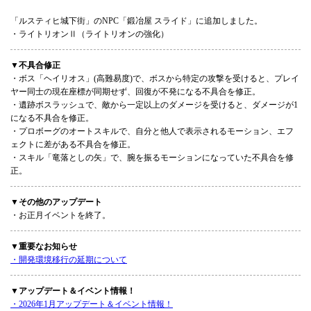
「ルスティヒ城下街」のNPC「鍛冶屋 スライド」に追加しました。
・ライトリオンⅡ（ライトリオンの強化）
▼不具合修正
・ボス「ヘイリオス」(高難易度)で、ボスから特定の攻撃を受けると、プレイ
ヤー同士の現在座標が同期せず、回復が不発になる不具合を修正。
・遺跡ボスラッシュで、敵から一定以上のダメージを受けると、ダメージが1
になる不具合を修正。
・プロボーグのオートスキルで、自分と他人で表示されるモーション、エフ
ェクトに差がある不具合を修正。
・スキル「竜落としの矢」で、腕を振るモーションになっていた不具合を修
正。
▼その他のアップデート
・お正月イベントを終了。
▼重要なお知らせ
・開発環境移行の延期について
▼アップデート＆イベント情報！
・2026年1月アップデート＆イベント情報！