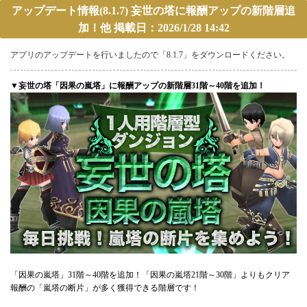
アップデート情報(8.1.7) 妄世の塔に報酬アップの新階層追
加！他 掲載日：2026/1/28 14:42
アプリのアップデートを行いましたので「8.1.7」をダウンロードください。
▼妄世の塔「因果の嵐塔」に報酬アップの新階層31階～40階を追加！
「因果の嵐塔」31階～40階を追加！「因果の嵐塔21階～30階」よりもクリア
報酬の「嵐塔の断片」が多く獲得できる階層です！