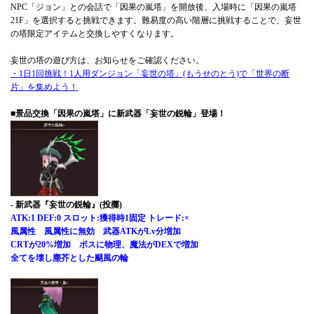
NPC「ジョン」との会話で「因果の嵐塔」を開放後、入場時に「因果の嵐塔
21F」を選択すると挑戦できます。難易度の高い階層に挑戦することで、妄世
の塔限定アイテムと交換しやすくなります。
妄世の塔の遊び方は、お知らせをご確認ください。
・1日1回挑戦！1人用ダンジョン「妄世の塔」(もうせのとう)で「世界の断
片」を集めよう！
■景品交換「因果の嵐塔」に新武器「妄世の鋭輪」登場！
- 新武器『妄世の鋭輪』(投擲)
ATK:1 DEF:0 スロット:獲得時1固定 トレード:×
風属性 風属性に無効 武器ATKがLv分増加
CRTが20%増加 ボスに物理、魔法がDEXで増加
全てを壊し塵芥とした颶風の輪