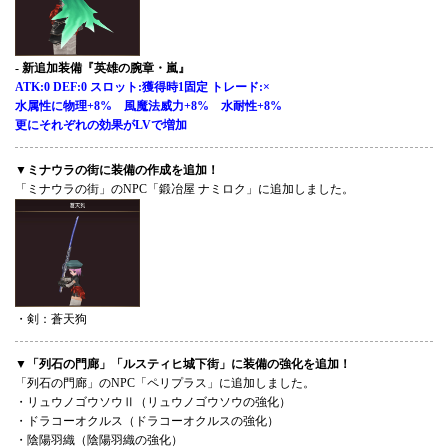
- 新追加装備『英雄の腕章・嵐』
ATK:0 DEF:0 スロット:獲得時1固定 トレード:×
水属性に物理+8% 風魔法威力+8% 水耐性+8%
更にそれぞれの効果がLVで増加
▼ミナウラの街に装備の作成を追加！
「ミナウラの街」のNPC「鍛冶屋 ナミロク」に追加しました。
・剣：蒼天狗
▼「列石の門廊」「ルスティヒ城下街」に装備の強化を追加！
「列石の門廊」のNPC「ペリプラス」に追加しました。
・リュウノゴウソウⅡ（リュウノゴウソウの強化）
・ドラコーオクルス（ドラコーオクルスの強化）
・陰陽羽織（陰陽羽織の強化）