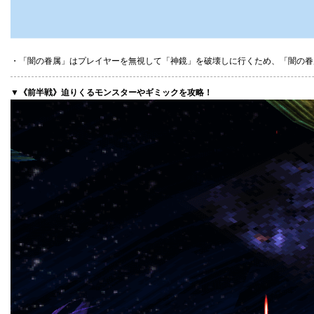
・「闇の眷属」はプレイヤーを無視して「神鏡」を破壊しに行くため、「闇の眷
▼《前半戦》迫りくるモンスターやギミックを攻略！