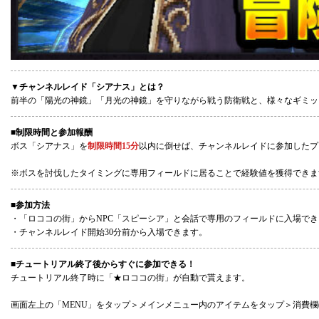
▼チャンネルレイド「シアナス」とは？
前半の「陽光の神鏡」「月光の神鏡」を守りながら戦う防衛戦と、様々なギミッ
■制限時間と参加報酬
ボス「シアナス」を
制限時間15分
以内に倒せば、チャンネルレイドに参加したプ
※ボスを討伐したタイミングに専用フィールドに居ることで経験値を獲得できま
■参加方法
・「ロココの街」からNPC「スピーシア」と会話で専用のフィールドに入場でき
・チャンネルレイド開始30分前から入場できます。
■チュートリアル終了後からすぐに参加できる！
チュートリアル終了時に「★ロココの街」が自動で貰えます。
画面左上の「MENU」をタップ＞メインメニュー内のアイテムをタップ＞消費欄