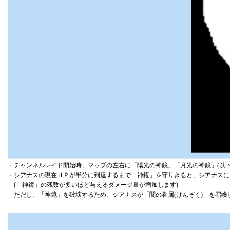
・チャンネルレイド開始時、マップの左右に「陽光の神鏡」「月光の神鏡」(以下
・シアナスの現在ＨＰが半分に到達するまで「神鏡」を守りきると、シアナスに
(「神鏡」の残数が多いほど与えるダメージ量が増加します)
ただし、「神鏡」を破壊するため、シアナスが「闇の眷属(けんぞく)」を召喚