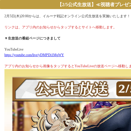
【2/5公式生放送】≪視聴者プレゼン
2月5日(木)20:00からは、イルーナ戦記オンライン公式生放送を実施いたします！
リンクは、アプリ内のお知らせからタップするとサイトへ移動します。
▼生放送の番組ページにつきまして
YouTubeLive
https://youtube.com/live/yDMPDi1MpWY
アプリ内のお知らせから画像をタップするとYouTubeLiveの放送ページへ移動し