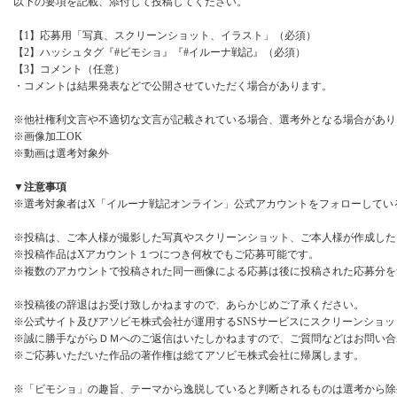
以下の要項を記載、添付して投稿してください。
【1】応募用「写真、スクリーンショット、イラスト」（必須）
【2】ハッシュタグ『#ビモショ』『#イルーナ戦記』（必須）
【3】コメント（任意）
・コメントは結果発表などで公開させていただく場合があります。
※他社権利文言や不適切な文言が記載されている場合、選考外となる場合があり
※画像加工OK
※動画は選考対象外
▼注意事項
※選考対象者はX「イルーナ戦記オンライン」公式アカウントをフォローしてい
※投稿は、ご本人様が撮影した写真やスクリーンショット、ご本人様が作成した
※投稿作品はXアカウント１つにつき何枚でもご応募可能です。
※複数のアカウントで投稿された同一画像による応募は後に投稿された応募分を
※投稿後の辞退はお受け致しかねますので、あらかじめご了承ください。
※公式サイト及びアソビモ株式会社が運用するSNSサービスにスクリーンショ
※誠に勝手ながらＤＭへのご返信はいたしかねますので、ご質問などはお問い合
※ご応募いただいた作品の著作権は総てアソビモ株式会社に帰属します。
※「ビモショ」の趣旨、テーマから逸脱していると判断されるものは選考から除