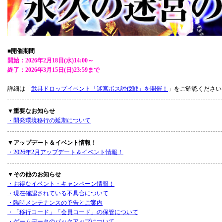
■開催期間
開始：2026年2月18日(水)14:00～
終了：2026年3月15日(日)23:59まで
詳細は「
武具ドロップイベント「迷宮ボス討伐戦」を開催！
」をご確認ください
▼重要なお知らせ
・開発環境移行の延期について
▼アップデート＆イベント情報！
・2026年2月アップデート＆イベント情報！
▼その他のお知らせ
・お得なイベント・キャンペーン情報！
・現在確認されている不具合について
・臨時メンテナンスの予告とご案内
・「移行コード」「会員コード」の保管について
・ゲームデータのバックアップについて