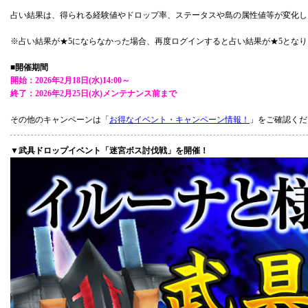
占い結果は、得られる経験値やドロップ率、ステータスや島の属性値等が変化し
※占い結果が★5にならなかった場合、再度ログインすると占い結果が★5となり
■開催期間
開始：2026年2月18日(水)14:00～
終了：2026年2月25日(水)メンテナンス前まで
その他のキャンペーンは「
お得なイベント・キャンペーン情報！
」をご確認くだ
▼武具ドロップイベント「迷宮ボス討伐戦」を開催！