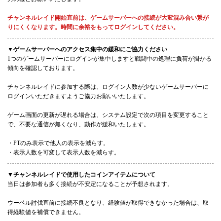
チャンネルレイド開始直前は、ゲームサーバーへの接続が大変混み合い繋が
りにくくなります。時間に余裕をもってログインしてください。
▼ゲームサーバーへのアクセス集中の緩和にご協力ください
1つのゲームサーバーにログインが集中しますと戦闘中の処理に負荷が掛かる
傾向を確認しております。
チャンネルレイドに参加する際は、ログイン人数が少ないゲームサーバーに
ログインいただきますようご協力お願いいたします。
ゲーム画面の更新が遅れる場合は、システム設定で次の項目を変更すること
で、不要な通信が無くなり、動作が緩和いたします。
・PTのみ表示で他人の表示を減らす。
・表示人数を可変して表示人数を減らす。
▼チャンネルレイドで使用したコインアイテムについて
当日は参加者も多く接続が不安定になることが予想されます。
ウーベル討伐直前に接続不良となり、経験値が取得できなかった場合は、取
得経験値を補償できません。