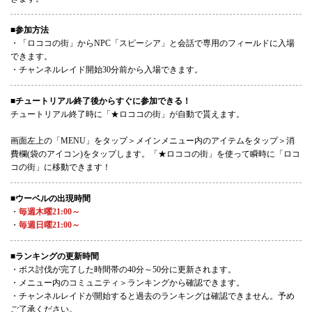
■参加方法
・「ロココの街」からNPC「スピーシア」と会話で専用のフィールドに入場
できます。
・チャンネルレイド開始30分前から入場できます。
■チュートリアル終了後からすぐに参加できる！
チュートリアル終了時に「★ロココの街」が自動で貰えます。
画面左上の「MENU」をタップ＞メインメニュー内のアイテムをタップ＞消
費欄(袋のアイコン)をタップします。「★ロココの街」を使って瞬時に「ロコ
コの街」に移動できます！
■ウーベルの出現時間
・
毎週木曜21:00～
・
毎週日曜21:00～
■ランキングの更新時間
・ボス討伐が完了した時間帯の40分～50分に更新されます。
・メニュー内のコミュニティ＞ランキングから確認できます。
・チャンネルレイドが開始すると過去のランキングは確認できません。予め
ご了承ください。