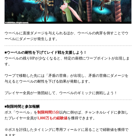
ウーベルに直接ダメージを与えられるほか、ウーベルの肉芽を倒すことでウ
ーベルにダメージが発生します。
■ウーベルの耐性を下げてレイド戦を支援しよう！
ウーベルの残りHPが少なくなると、特定の座標にワープポイントが出現しま
す。
ワープで移動した先には「矛盾の苦痛」が出現し、矛盾の苦痛にダメージを
与えるとウーベルの耐性を下げる効果が発動します。
プレイヤー全員が一致団結して、ウーベルのギミックに挑戦しよう！
■制限時間と参加報酬
ボス「ウーベル」を
制限時間15分
以内に倒せば、チャンネルレイドに参加し
たプレイヤー全員が
1,000万もの経験値
を獲得できます。
※ボスを討伐したタイミングに専用フィールドに居ることで経験値を獲得で
きます。