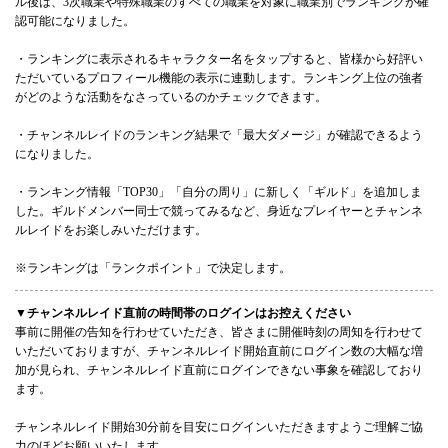
ル後は、3次職業や特殊職業のすべての職業を対象に職業別でランキングが確
認可能になりました。
・ランキングに表示されるキャラクター名をタップすると、皆様から好評い
ただいているプロフィール機能の表示に連動します。ランキング上位の強者
がどのような活動をなさっているのかチェックできます。
・チャンネルレイドのランキング結果で「最大ダメージ」が確認できるよう
になりました。
・ランキング情報「TOP30」「自分の周り」に新しく「ギルド」を追加しま
した。ギルドメンバー同士で競ってみるなど、身近なプレイヤーとチャンネ
ルレイドをお楽しみいただけます。
※ランキングは「ランクポイント」で決定します。
▼チャンネルレイド直前の時間帯のログインはお控えください
事前に開催の告知を行わせていただき、皆さまに開催時刻の周知を行わせて
いただいておりますが、チャンネルレイド開始直前にログイン数の大幅な増
加が見られ、チャンネルレイド直前にログインできない事象を確認しており
ます。
チャンネルレイド開始30分前を目安にログインいただきますようご理解ご協
力のほどお願いいたします。