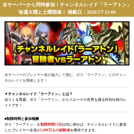
全サーバーから同時参加！チャンネルレイド「ラーアトン」
毎週火曜と土曜開催！ 掲載日：2026/7/7 11:00
全サーバーのプレイヤー達が協力して挑む、ボス「ラーアトン」とのチャン
ネルレイドを開催します！
▼チャンネルレイド「ラーアトン」とは？
迫りくる脅威、ボス「ラーアトン」からイルーナの世界を護る特別仕様のレ
イドです！
■制限時間と参加報酬
ボス「ラーアトン」を
制限時間15分
以内に倒せば、チャンネルレイドに参加
したプレイヤー全員が
1,000万もの経験値
を獲得できます。