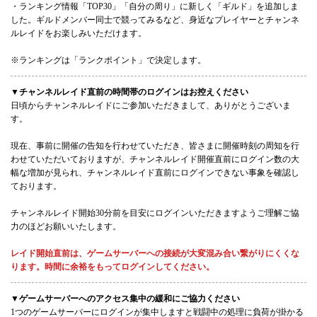
・ランキング情報「TOP30」「自分の周り」に新しく「ギルド」を追加しま
した。ギルドメンバー同士で競ってみるなど、身近なプレイヤーとチャンネ
ルレイドをお楽しみいただけます。
※ランキングは「ランクポイント」で決定します。
▼チャンネルレイド直前の時間帯のログインはお控えください
日頃からチャンネルレイドにご参加いただきまして、ありがとうございま
す。
現在、事前に開催の告知を行わせていただき、皆さまに開催時刻の周知を行
わせていただいておりますが、チャンネルレイド開催直前にログイン数の大
幅な増加が見られ、チャンネルレイド直前にログインできない事象を確認し
ております。
チャンネルレイド開始30分前を目安にログインいただきますようご理解ご協
力のほどお願いいたします。
レイド開始直前は、ゲームサーバーへの接続が大変混み合い繋がりにくくな
ります。時間に余裕をもってログインしてください。
▼ゲームサーバーへのアクセス集中の緩和にご協力ください
1つのゲームサーバーにログインが集中しますと戦闘中の処理に負荷が掛かる