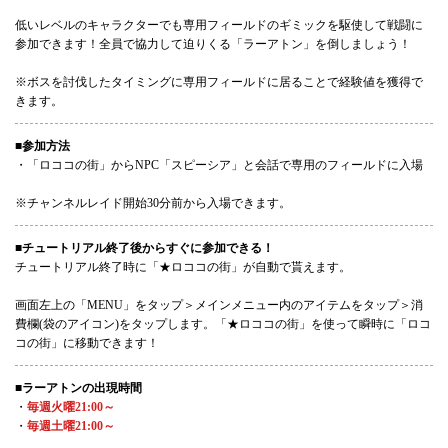
低いレベルのキャラクターでも専用フィールドのギミックを駆使して戦闘に
参加できます！全員で協力して迫りくる「ラーアトン」を倒しましょう！
※ボスを討伐したタイミングに専用フィールドに居ることで経験値を獲得で
きます。
■参加方法
・「ロココの街」からNPC「スピーシア」と会話で専用のフィールドに入場
※チャンネルレイド開始30分前から入場できます。
■チュートリアル終了後からすぐに参加できる！
チュートリアル終了時に「★ロココの街」が自動で貰えます。
画面左上の「MENU」をタップ＞メインメニュー内のアイテムをタップ＞消
費欄(袋のアイコン)をタップします。「★ロココの街」を使って瞬時に「ロコ
コの街」に移動できます！
■ラーアトンの出現時間
・
毎週火曜21:00～
・
毎週土曜21:00～