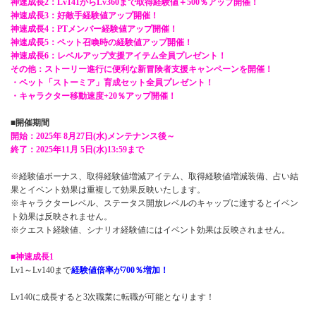
神速成長2：Lv141からLv360まで取得経験値＋500％アップ開催！
神速成長3：好敵手経験値アップ開催！
神速成長4：PTメンバー経験値アップ開催！
神速成長5：ペット召喚時の経験値アップ開催！
神速成長6：レベルアップ支援アイテム全員プレゼント！
その他：ストーリー進行に便利な新冒険者支援キャンペーンを開催！
・ペット「ストーミア」育成セット全員プレゼント！
・キャラクター移動速度+20％アップ開催！
■開催期間
開始：2025年 8月27日(水)メンテナンス後～
終了：2025年11月 5日(水)13:59まで
※経験値ボーナス、取得経験値増減アイテム、取得経験値増減装備、占い結
果とイベント効果は重複して効果反映いたします。
※キャラクターレベル、ステータス開放レベルのキャップに達するとイベン
ト効果は反映されません。
※クエスト経験値、シナリオ経験値にはイベント効果は反映されません。
■神速成長1
Lv1～Lv140まで
経験値倍率が700％増加！
Lv140に成長すると3次職業に転職が可能となります！