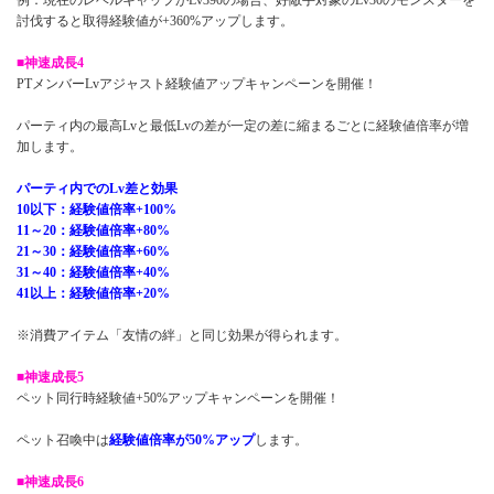
例：現在のレベルキャップがLv390の場合、好敵手対象のLv30のモンスターを
討伐すると取得経験値が+360%アップします。
■神速成長4
PTメンバーLvアジャスト経験値アップキャンペーンを開催！
パーティ内の最高Lvと最低Lvの差が一定の差に縮まるごとに経験値倍率が増
加します。
パーティ内でのLv差と効果
10以下：経験値倍率+100%
11～20：経験値倍率+80%
21～30：経験値倍率+60%
31～40：経験値倍率+40%
41以上：経験値倍率+20%
※消費アイテム「友情の絆」と同じ効果が得られます。
■神速成長5
ペット同行時経験値+50%アップキャンペーンを開催！
ペット召喚中は
経験値倍率が50%アップ
します。
■神速成長6