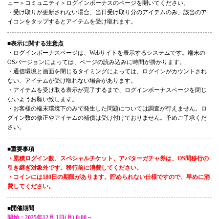
ュー＞コミュニティ＞ログインボーナスのページを開いてください。
・受け取りが更新されない場合、当日受け取り分のアイテムのみ、該当のア
イコンをタップするとアイテムを受け取れます。
■表示に関する注意点
・ログインボーナスページは、Webサイトを表示するシステムです。端末の
OSバージョンによっては、ページの読み込みに時間が掛かります。
・通信環境と画面を閉じるタイミングによっては、ログインがカウントされ
ない、アイテムが受け取れない場合があります。
・アイテムを受け取る表示が完了するまで、ログインボーナスページを閉じ
ないようお願い致します。
・お客様の端末環境下のみで発生した問題については調査が行えません。ロ
グイン数の修正やアイテムの補償は受け付けておりません。予めご了承くだ
さい。
■重要事項
・累積ログイン数、スペシャルチケット、アバターガチャ券は、OS間移行の
引き継ぎ対象外です。移行前に消費してください。
・コインには180日の期限があります。貯められない仕様ですので、早めに消
費してください。
■開催期間
開始：2025年12月 1日(月) 0:00～