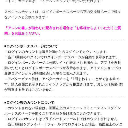
コイン、ガチャ券は、アイテムショップでご利用いただけます！
スペシャルチケットは、ログインボーナスページ右下の交換所ページで様々
なアイテムと交換できます！
「アレンの書」が替わりに配布される場合は「お客様からよくいただくご質
問」をお読みください。
■ログインボーナスページについて
・ログインのカウントは毎日0:00からのログインでカウントします。
・当日1回目のログインでログインボーナスページが自動で表示されます。
・ログインボーナスページに公式サイトが表示される場合は、アプリを再起
動いただくとログインボーナスページが表示されます。アイテムショップの
最終ログインから24時間経過した場合に表示されます。
・アバターガチャ券は、アバターガチャを「1回まわす」ことができる券で
す。購入画面に表示されたラインナップから抽選されます。おしゃれ装備(体)
が当選する券ではございません。
■ログイン数のカウントについて
・カウントされない場合は、画面左上のメニュー＞コミュニティ＞ログイン
ボーナスのページを開くことで景品を受け取ることができます。
・ログインのカウントはプライベートフィールドではカウントされません。
・当日1回目をプライベートフィールドでログインした場合、画面左上のメニ