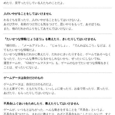
運営チームとは、みんながイルーナ戦記オンラインをたのしめるように、ルール
めたり、見守ったりしている人たちのことだよ。
人のいやがることをしてはいけません
わるぐちを言ったり、人のいやがることをしてはいけないよ。
あそび方や、名前のつけ方にも気をつけて、思いやりをもって、あそぼうね。
また、他のだれかのふりをしてあそんではいけないよ。
『たいせつな情報(じょうほう)』を教えたり、きいたりしてはいけません
『移行ID』、『メールアドレス』、『じゅうしょ』、『でんわばんごう』などは
てもたいせつな情報だよ。
たいせつな情報をだれかに教えたり、だれかにきいたりすると、ゲームであそべ
なったり、たいへんな事件になるかもしれないから、ぜったいにしないでね。
運営チームや、『GM(ゲームマスター)』も、ゲームのなかでたいせつな情報をき
ことは、ぜったいにないよ。
ゲームデータは自分だけのもの
ゲームデータは、自分だけのものだよ。
たとえ家ぞくや、ともだちでも、いっしょに使ったり、お金で売ったり、買った
あげたり、もらったりしてはいけないよ。