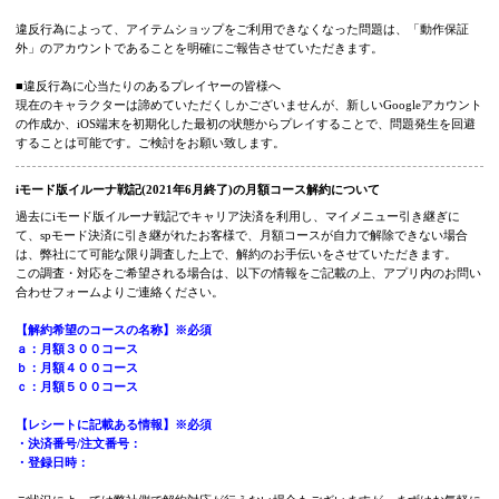
■問題が起きているアカウントの共通点
リアルマネートレードなどの目的で、移行コードを第3者へ渡し、アカウントを共
譲渡している
この行為は、本アプリが定める禁止事項に該当いたします。
弊社ではどのような移行でも、移行元と移行先の履歴を常に記録しています。結
第3者との移行の履歴が繋がったままの状態で、異常な件数の履歴を処理しきれず
アプリの動作不良を起こしていることが原因です。
一般的な機種変更を目的とした数回の移行だけでは問題が起きないことを確認し
ます。
違反行為によって、アイテムショップをご利用できなくなった問題は、「動作保
外」のアカウントであることを明確にご報告させていただきます。
■違反行為に心当たりのあるプレイヤーの皆様へ
現在のキャラクターは諦めていただくしかございませんが、新しいGoogleアカウ
の作成か、iOS端末を初期化した最初の状態からプレイすることで、問題発生を回
することは可能です。ご検討をお願い致します。
iモード版イルーナ戦記(2021年6月終了)の月額コース解約について
過去にiモード版イルーナ戦記でキャリア決済を利用し、マイメニュー引き継ぎに
て、spモード決済に引き継がれたお客様で、月額コースが自力で解除できない場
は、弊社にて可能な限り調査した上で、解約のお手伝いをさせていただきます。