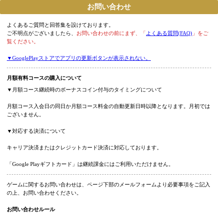
お問い合わせ
よくあるご質問と回答集を設けております。
ご不明点がございましたら、
お問い合わせの前にまず、「
よくある質問(FAQ)
」を
覧ください。
▼GooglePlayストアでアプリの更新ボタンが表示されない。
月額有料コースの購入について
▼月額コース継続時のボーナスコイン付与のタイミングについて
月額コース入会日の同日か月額コース料金の自動更新日時以降となります。月初
ございません。
▼対応する決済について
キャリア決済またはクレジットカード決済に対応しております。
「Google Playギフトカード」は継続課金にはご利用いただけません。
ゲームに関するお問い合わせは、ページ下部のメールフォームより必要事項をご
の上、お問い合わせください。