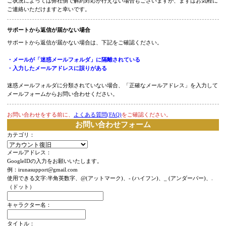
この調査・対応をご希望される場合は、以下の情報をご記載の上、アプリ内のお
合わせフォームよりご連絡ください。
【解約希望のコースの名称】※必須
ａ：月額３００コース
ｂ：月額４００コース
ｃ：月額５００コース
【レシートに記載ある情報】※必須
・決済番号/注文番号：
・登録日時：
ご状況によっては弊社側で解約対応が行えない場合もございますが、まずはお気
ご連絡いただけますと幸いです。
サポートから返信が届かない場合
サポートから返信が届かない場合は、下記をご確認ください。
・メールが「迷惑メールフォルダ」に隔離されている
・入力したメールアドレスに誤りがある
迷惑メールフォルダに分類されていない場合、「正確なメールアドレス」を入力
メールフォームからお問い合わせください。