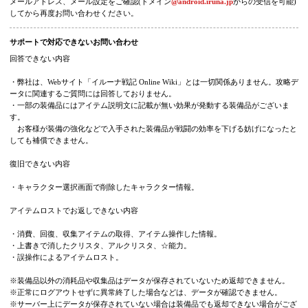
自動返信後、弊社所定の営業時間にイルーナ戦記サポートよりお問い合わ
に関して返信いたします。
※自動返信メールはメールフォームにてご記入いただいたメールアドレスが誤っ
る、迷惑メール設定などで受信できない場合がございます。
メールアドレス、メール設定をご確認(ドメイン
@android.iruna.jp
からの受信を可
してから再度お問い合わせください。
サポートで対応できないお問い合わせ
回答できない内容
・弊社は、Webサイト「イルーナ戦記 Online Wiki」とは一切関係ありません。攻
ータに関連するご質問には回答しておりません。
・一部の装備品にはアイテム説明文に記載が無い効果が発動する装備品がござい
す。
お客様が装備の強化などで入手された装備品が戦闘の効率を下げる妨げになっ
しても補償できません。
復旧できない内容
・キャラクター選択画面で削除したキャラクター情報。
アイテムロストでお返しできない内容