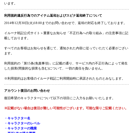
・消費、回復、収集アイテムの取得、アイテム操作した情報。
・上書きで消したクリスタ、アルクリスタ、☆能力。
・誤操作によるアイテムロスト。
※装備品以外の消耗品や収集品はデータが保存されていないため返却できません
※正常にログアウトせずに異常終了した場合などは、データが確認できません。
※サーバー上にデータが保存されていない場合は装備品でも返却できない場合が
います。
利用規約違反行為でのアイテム返却およびスピナ返却終了について
2014年12月30日(火)18:00までのお問い合わせで、返却の対応を終了しております
イルーナ戦記公式サイト＞重要なお知らせ「不正行為への取り組み」の注意事項
載しております。
すべてのお客様はお知らせを通じて、通知された内容に従っていただく必要がご
ます。
利用規約の「第15条(免責事項)」に記載の通り、サービス内の不正行為によって
した損害(間接的な損害も含む)について、一切の責任を負いません。
※利用規約はお客様のイルーナ戦記ご利用開始時に承諾されたものとみなします