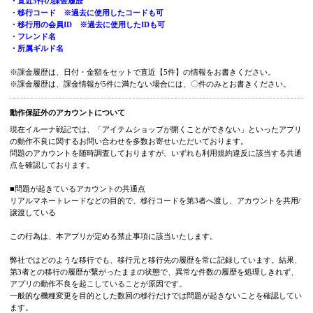
アカウント復旧のお問い合わせ
復旧希望のキャラクターについて以下の項目にご入力をお願いいたします。
※記載がない場合は復旧が難しい可能性がございます。可能な限りご記載くださ
・キャラクター名
・キャラクターのレベル
・キャラクターの職業
・直近5件の課金履歴
・移行コード ※過去に使用したコードも可
・移行用の会員ID ※過去に使用したIDも可
・フレンド名
・所属ギルド名
※課金履歴は、日付・金額をセットで直近【5件】の情報をお書きください。
※課金履歴は、課金情報が5件に満たない場合には、〇件のみとお書きください。
動作保証外のアカウントについて
現在イルーナ戦記では、「アイテムショップが開くことができない」といったア
の動作不良に関するお問い合わせを多数お寄せいただいております。
問題のアカウントを随時調査しておりますが、いずれも利用規約違反に該当する
点を確認しております。