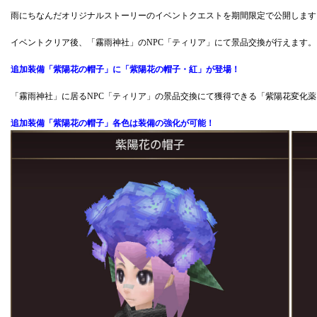
雨にちなんだオリジナルストーリーのイベントクエストを期間限定で公開します
イベントクリア後、「霧雨神社」のNPC「ティリア」にて景品交換が行えます
追加装備「紫陽花の帽子」に「紫陽花の帽子・紅」が登場！
「霧雨神社」に居るNPC「ティリア」の景品交換にて獲得できる「紫陽花変化
追加装備「紫陽花の帽子」各色は装備の強化が可能！