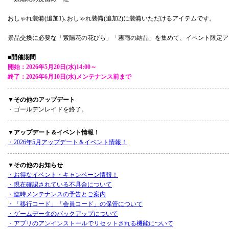
おしゃれ装備(追加1)､おしゃれ装備(追加2)に装備いただけるアイテムです。
景品交換に必要な「紫陽花の花びら」「霧雨の結晶」を集めて、イベント限定ア
■開催期間
開始：2026年5月20日(水)14:00～
終了：2026年6月10日(水)メンテナンス前まで
▼その他のアップデート
・ゴールデンレイドを終了。
▼アップデート＆イベント情報！
・2026年5月アップデート＆イベント情報！
▼その他のお知らせ
・お得なイベント・キャンペーン情報！
・現在確認されている不具合について
・臨時メンテナンスの予告とご案内
・「移行コード」「会員コード」の保管について
・ゲームデータのバックアップについて
・アプリのアンインストールでリセットされる機能について