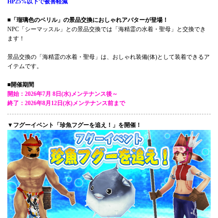
HP25%以下で被害軽減
■「瑠璃色のベリル」の景品交換におしゃれアバターが登場！
NPC「シーマッスル」との景品交換では「海精霊の水着・聖母」と交換でき
ます！
景品交換の「海精霊の水着・聖母」は、おしゃれ装備(体)として装着できるア
イテムです。
■開催期間
開始：2026年7月 8日(水)メンテナンス後～
終了：2026年8月12日(水)メンテナンス前まで
▼フグーイベント「珍魚フグーを追え！」を開催！