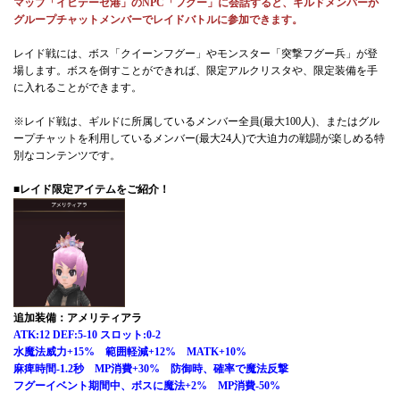
マップ「イヒテーゼ港」のNPC「フグー」に会話すると、ギルドメンバーか
グループチャットメンバーでレイドバトルに参加できます。
レイド戦には、ボス「クイーンフグー」やモンスター「突撃フグー兵」が登
場します。ボスを倒すことができれば、限定アルクリスタや、限定装備を手
に入れることができます。
※レイド戦は、ギルドに所属しているメンバー全員(最大100人)、またはグル
ープチャットを利用しているメンバー(最大24人)で大迫力の戦闘が楽しめる特
別なコンテンツです。
■レイド限定アイテムをご紹介！
追加装備：アメリティアラ
ATK:12 DEF:5-10 スロット:0-2
水魔法威力+15% 範囲軽減+12% MATK+10%
麻痺時間-1.2秒 MP消費+30% 防御時、確率で魔法反撃
フグーイベント期間中、ボスに魔法+2% MP消費-50%