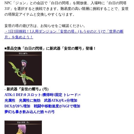
NPC「ジョン」との会話で「白日の閃塔」を開放後、入場時に「白日の閃塔
31F」を選択すると挑戦できます。難易度の高い階層に挑戦することで、妄世
の塔限定アイテムと交換しやすくなります。
妄世の塔の遊び方は、お知らせをご確認ください。
・1日1回挑戦！1人用ダンジョン「妄世の塔」(もうせのとう)で「世界の断
片」を集めよう！
■景品交換「白日の閃塔」に新武器「妄世の耀弓」登場！
- 新武器『妄世の耀弓』(弓)
ATK:1 DEF:0 スロット:獲得時1固定 トレード:×
光属性 光属性に無効 武器ATKがLv分増加
DEXが20%増加 戦闘中移動速度がAGIで増加
夢幻も暴き飲み込んだ皓々の弓