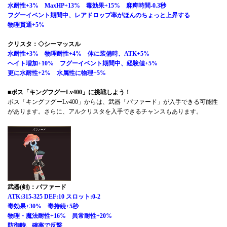
水耐性+3% MaxHP+13% 毒効果+15% 麻痺時間-0.3秒
フグーイベント期間中、レアドロップ率がほんのちょっと上昇する
物理貫通+5%
クリスタ：◇シーマッスル
水耐性+3% 物理耐性+4% 体に装備時、ATK+5%
ヘイト増加+10% フグーイベント期間中、経験値+5%
更に水耐性+2% 水属性に物理+5%
■ボス「キングフグーLv400」に挑戦しよう！
ボス「キングフグーLv400」からは、武器「パファード」が入手できる可能性
があります。さらに、アルクリスタを入手できるチャンスもあります。
武器(剣)：パファード
ATK:315-325 DEF:10 スロット:0-2
毒効果+30% 毒持続+5秒
物理・魔法耐性+16% 異常耐性+20%
防御時、確率で反撃