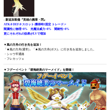
- 新追加装備『英雄の腕章・閃』
ATK:0 DEF:0 スロット:獲得時1固定 トレード:×
闇属性に物理+8% 光魔法威力+8% 闇耐性+8%
更にそれぞれの効果がLVで増加
▼風の方舟の行き先を追加！
「★風の方舟(通常)」「★風の方舟(ボス)」に行き先を追加しました。
・シャウ牢通路
・フレカッツェ
▼フグーイベント「碧海絶美のマーメイド」を開催！