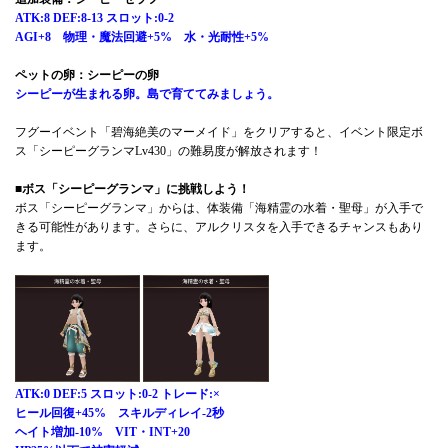
ATK:8 DEF:8-13 スロット:0-2
AGI+8 物理・魔法回避+5% 水・光耐性+5%
ペットの卵：シーピーの卵
シーピーが生まれる卵。島で育ててみましょう。
フグーイベント「碧海絶美のマーメイド」をクリアすると、イベント限定ボ
ス「シーピーグランマLv430」の難易度が解放されます！
■ボス「シーピーグランマ」に挑戦しよう！
ボス「シーピーグランマ」からは、体装備「海精霊の水着・聖母」が入手で
きる可能性があります。さらに、アルクリスタを入手できるチャンスもあり
ます。
ATK:0 DEF:5 スロット:0-2 トレード:×
ヒール回復+45% スキルディレイ-2秒
ヘイト増加-10% VIT・INT+20