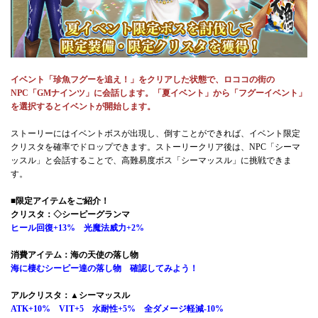
イベント「珍魚フグーを追え！」をクリアした状態で、ロココの街の
NPC「GMナインツ」に会話します。「夏イベント」から「フグーイベント」
を選択するとイベントが開始します。
ストーリーにはイベントボスが出現し、倒すことができれば、イベント限定
クリスタを確率でドロップできます。ストーリークリア後は、NPC「シーマ
ッスル」と会話することで、高難易度ボス「シーマッスル」に挑戦できま
す。
■限定アイテムをご紹介！
クリスタ：◇シーピーグランマ
ヒール回復+13% 光魔法威力+2%
消費アイテム：海の天使の落し物
海に棲むシーピー達の落し物 確認してみよう！
アルクリスタ：▲シーマッスル
ATK+10% VIT+5 水耐性+5% 全ダメージ軽減-10%