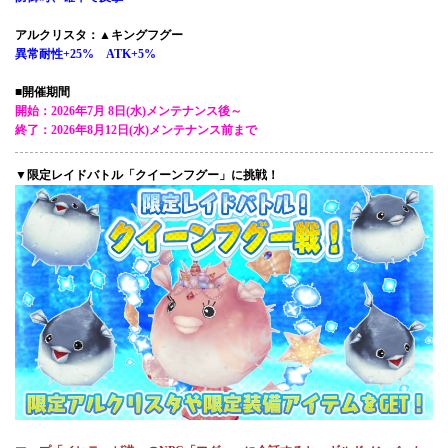
アルクリスタ：▲キングフグー
異常耐性+25% ATK+5%
■開催期間
開始：2026年7月 8日(水)メンテナンス後～
終了：2026年8月12日(水)メンテナンス前まで
▼限定レイドバトル「クイーンフグー」に挑戦！