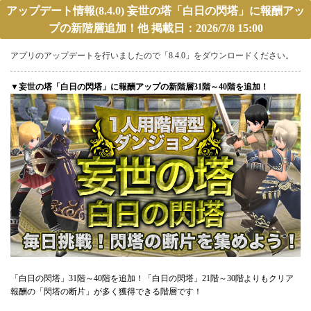
アップデート情報(8.4.0) 妄世の塔「白日の閃塔」に報酬アッ
プの新階層追加！他 掲載日：2026/7/8 15:00
アプリのアップデートを行いましたので「8.4.0」をダウンロードください。
▼妄世の塔「白日の閃塔」に報酬アップの新階層31階～40階を追加！
「白日の閃塔」31階～40階を追加！「白日の閃塔」21階～30階よりもクリア
報酬の「閃塔の断片」が多く獲得できる階層です！