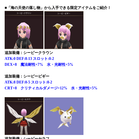
■「海の天使の落し物」から入手できる限定アイテムをご紹介！
追加装備：シーピークラウン
ATK:0 DEF:8-13 スロット:0-2
DEX+8 魔法耐性+7% 水・光耐性+5%
追加装備：シーピーピギー
ATK:8 DEF:0-5 スロット:0-2
CRT+8 クリティカルダメージ+12% 水・光耐性+5%
追加装備：シーピーセラフ