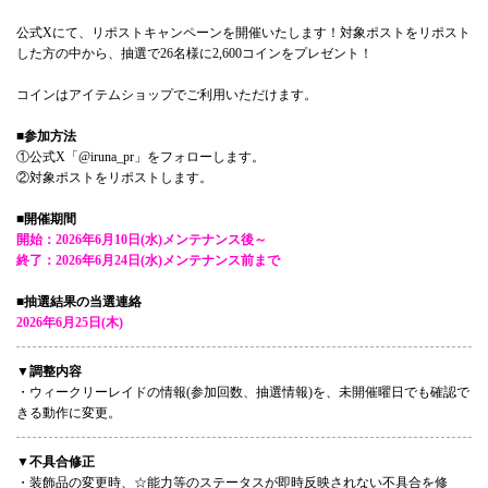
公式Xにて、リポストキャンペーンを開催いたします！対象ポストをリポスト
した方の中から、抽選で26名様に2,600コインをプレゼント！
コインはアイテムショップでご利用いただけます。
■参加方法
①公式X「@iruna_pr」をフォローします。
②対象ポストをリポストします。
■開催期間
開始：2026年6月10日(水)メンテナンス後～
終了：2026年6月24日(水)メンテナンス前まで
■抽選結果の当選連絡
2026年6月25日(木)
▼調整内容
・ウィークリーレイドの情報(参加回数、抽選情報)を、未開催曜日でも確認で
きる動作に変更。
▼不具合修正
・装飾品の変更時、☆能力等のステータスが即時反映されない不具合を修