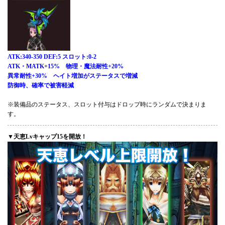
ATK:340-350 DEF:5 スロット:0-2
ATK・MATK+15% 物理・魔法耐性+20%
異常耐性+30% ヘイト増加がステータスで増減
防御時、確率で被害軽減
※装備品のステータス、スロット付与はドロップ時にランダムで決まりま
す。
▼天恵Lvキャップ15を開放！