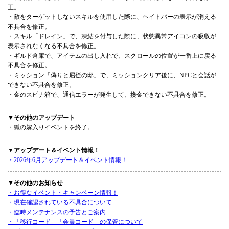
正。
・敵をターゲットしないスキルを使用した際に、ヘイトバーの表示が消える
不具合を修正。
・スキル「ドレイン」で、凍結を付与した際に、状態異常アイコンの吸収が
表示されなくなる不具合を修正。
・ギルド倉庫で、アイテムの出し入れで、スクロールの位置が一番上に戻る
不具合を修正。
・ミッション「偽りと屈従の邸」で、ミッションクリア後に、NPCと会話が
できない不具合を修正。
・金のスピナ箱で、通信エラーが発生して、換金できない不具合を修正。
▼その他のアップデート
・狐の嫁入りイベントを終了。
▼アップデート＆イベント情報！
・2026年6月アップデート＆イベント情報！
▼その他のお知らせ
・お得なイベント・キャンペーン情報！
・現在確認されている不具合について
・臨時メンテナンスの予告とご案内
・「移行コード」「会員コード」の保管について