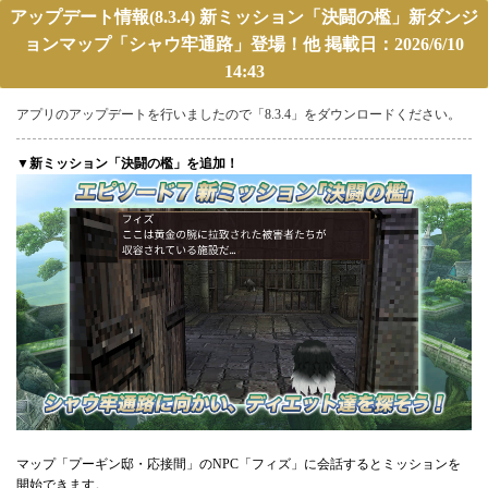
アップデート情報(8.3.4) 新ミッション「決闘の檻」新ダンジ
ョンマップ「シャウ牢通路」登場！他 掲載日：2026/6/10
14:43
アプリのアップデートを行いましたので「8.3.4」をダウンロードください。
▼新ミッション「決闘の檻」を追加！
マップ「プーギン邸・応接間」のNPC「フィズ」に会話するとミッションを
開始できます。